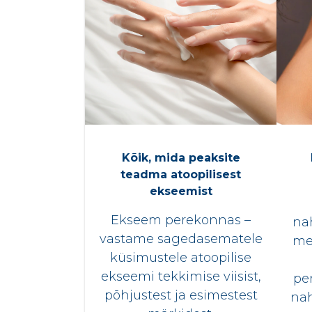
Kõik, mida peaksite
teadma atoopilisest
ekseemist
Ekseem perekonnas –
na
vastame sagedasematele
me
küsimustele atoopilise
ekseemi tekkimise viisist,
pe
põhjustest ja esimestest
nah