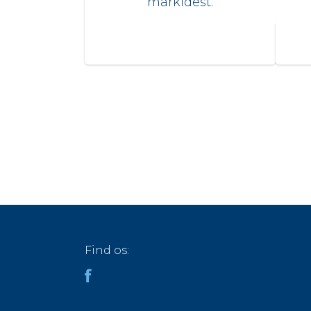
märkidest.
Find os: