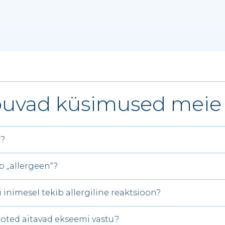
uvad küsimused meie 
l?
 „allergeen“?
i inimesel tekib allergiline reaktsioon?
ooted aitavad ekseemi vastu?