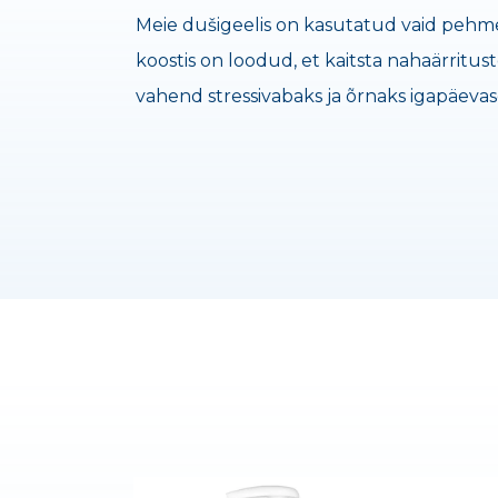
Meie dušigeelis on kasutatud vaid pehmeto
koostis on loodud, et kaitsta nahaärritu
vahend stressivabaks ja õrnaks igapäeva