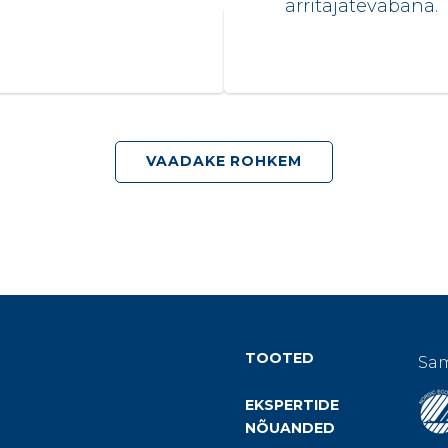
ärritajatevabana.
VAADAKE ROHKEM
TOOTED
Sam
EKSPERTIDE
NÕUANDED