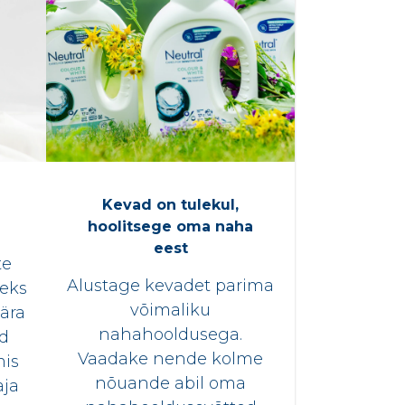
Kevad on tulekul,
hoolitsege oma naha
eest
te
Alustage kevadet parima
seks
võimaliku
 ära
nahahooldusega.
ud
Vaadake nende kolme
mis
nõuande abil oma
aja