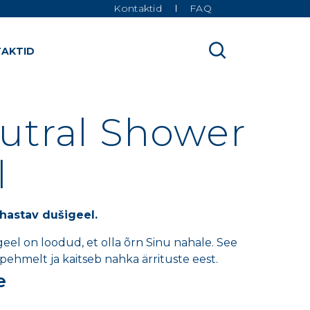
Kontaktid
FAQ
AKTID
utral Shower
l
hastav dušigeel.
eel on loodud, et olla õrn Sinu nahale. See
ehmelt ja kaitseb nahka ärrituste eest.
e