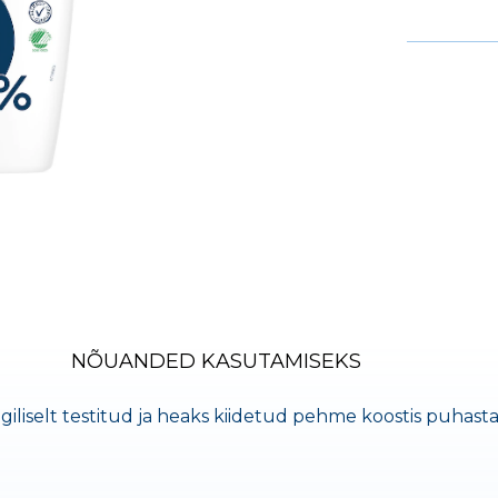
NÕUANDED KASUTAMISEKS
iselt testitud ja heaks kiidetud pehme koostis puhastab