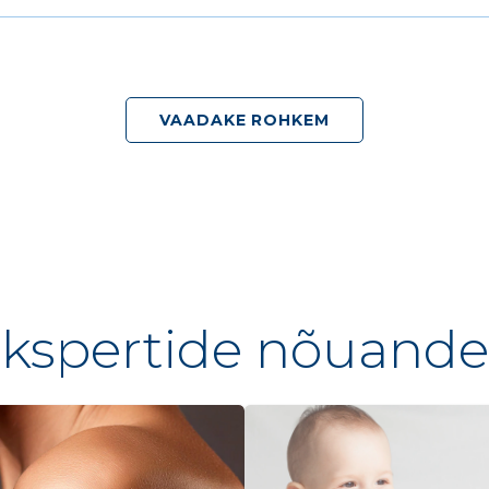
VAADAKE ROHKEM
kspertide nõuand