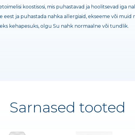
imelisi koostisosi, mis puhastavad ja hoolitsevad iga na
ste eest ja puhastada nahka allergiaid, ekseeme või muid
seks kehapesuks, olgu Su nahk normaalne või tundlik.
Sarnased tooted