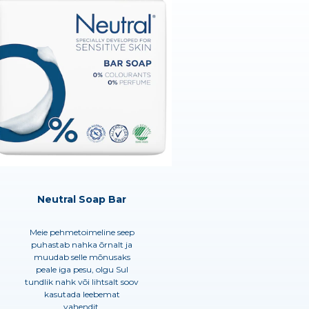
Neutral Soap Bar
Meie pehmetoimeline seep
puhastab nahka õrnalt ja
muudab selle mõnusaks
peale iga pesu, olgu Sul
tundlik nahk või lihtsalt soov
kasutada leebemat
vahendit.