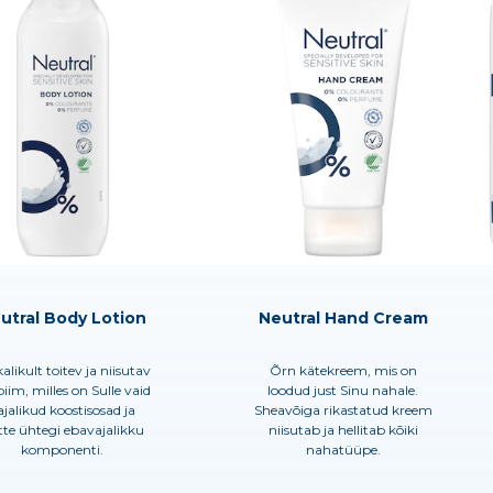
utral Body Lotion
Neutral Hand Cream
alikult toitev ja niisutav
Õrn kätekreem, mis on
iim, milles on Sulle vaid
loodud just Sinu nahale.
ajalikud koostisosad ja
Sheavõiga rikastatud kreem
te ühtegi ebavajalikku
niisutab ja hellitab kõiki
komponenti.
nahatüüpe.