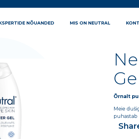
KSPERTIDE NÕUANDED
MIS ON NEUTRAL
KONT
Ne
Ge
Õrnalt pu
Meie dušig
puhastab p
Shar