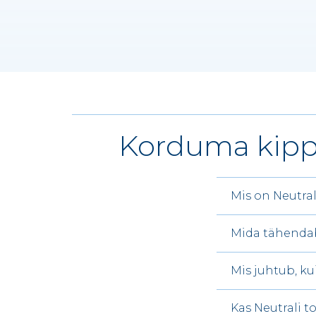
Korduma kipp
Mis on Neutra
Mida tähendab
Mis juhtub, ku
Kas Neutrali t