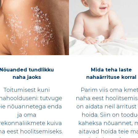
Nõuanded tundlikku
Mida teha laste
naha jaoks
nahaärrituse korral
Toitumisest kuni
Parim viis oma kme
hahoolduseni: tutvuge
naha eest hoolitsemi
ie nõuannetega enda
on aidata neil ärritust
ja oma
hoida. Siin on tood
rekonnaliikmete kuiva
kaheksa nõuannet, 
a eest hoolitsemiseks.
aitavad hoida teie m