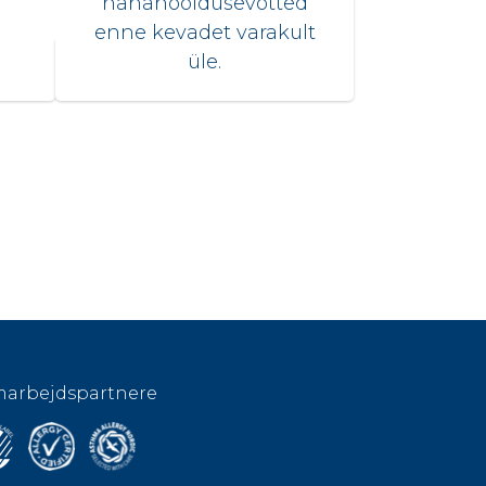
nahahooldusevõtted
enne kevadet varakult
üle.
arbejdspartnere