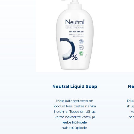
Neutral Liquid Soap
Ne
Meie kätepesuseep on
Rikk
loodud käsi pestes nahka
ihup
hoidma. Toode on tõhus
v
kaitse bakterite vastu ja
mit
leebe kõikidele
nahatüüpidele.