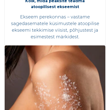
Kõik, mida peaksite teadma
atoopilisest ekseemist
Ekseem perekonnas – vastame
sagedasematele küsimustele atoopilise
ekseemi tekkimise viisist, põhjustest ja
esimestest märkidest.