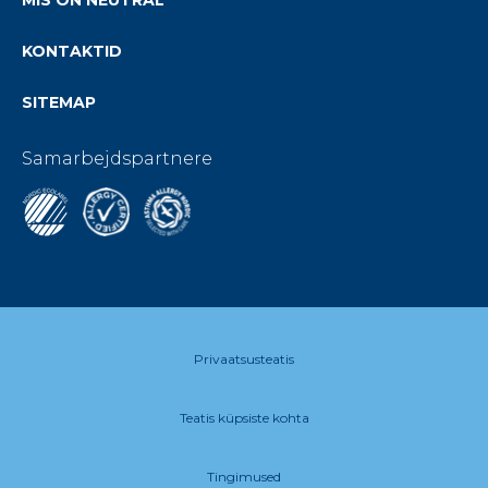
KONTAKTID
SITEMAP
Samarbejdspartnere
Privaatsusteatis
Teatis küpsiste kohta
Tingimused