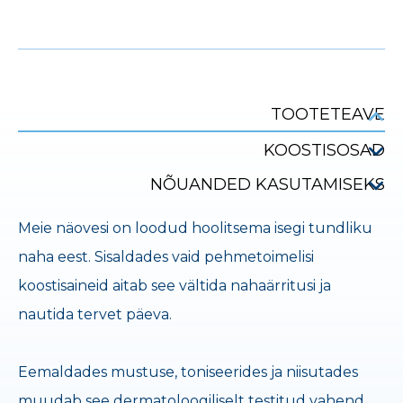
TOOTETEAVE
KOOSTISOSAD
NÕUANDED KASUTAMISEKS
Meie näovesi on loodud hoolitsema isegi tundliku
naha eest. Sisaldades vaid pehmetoimelisi
koostisaineid aitab see vältida nahaärritusi ja
nautida tervet päeva.
Eemaldades mustuse, toniseerides ja niisutades
muudab see dermatoloogiliselt testitud vahend