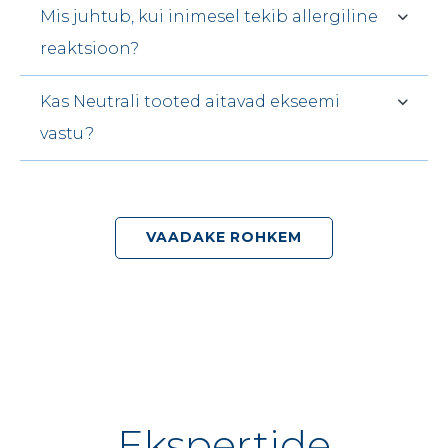
Mis juhtub, kui inimesel tekib allergiline
reaktsioon?
Kas Neutrali tooted aitavad ekseemi
vastu?
VAADAKE ROHKEM
Ekspertide